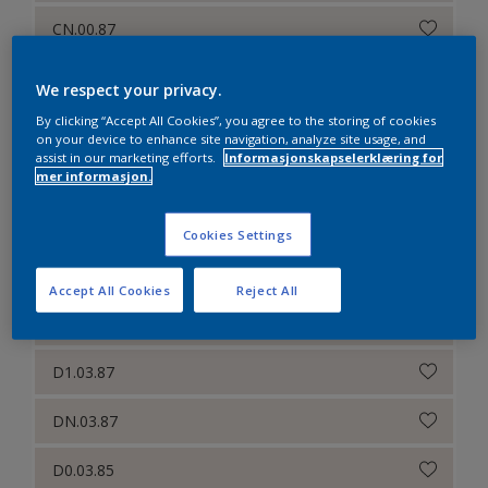
CN.00.87
CN.00.86
We respect your privacy.
By clicking “Accept All Cookies”, you agree to the storing of cookies
BN.01.87
on your device to enhance site navigation, analyze site usage, and
assist in our marketing efforts.
Informasjonskapselerklæring for
AN.01.87
mer informasjon.
ZN.01.81
Cookies Settings
CN.02.88
Accept All Cookies
Reject All
DN.00.87
D1.03.87
DN.03.87
D0.03.85