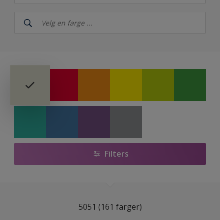
Nordsjö
NCS Index
Nordsjö RAL (Painters)
5051
Årets farger 2026 fra Nordsjö – The rhythm of blues
Nordsjö True Joy™ – Årets farge 2025
Ferdigblandet farger
Filters
Colour Futures 2024 - Nordsjö Sweet Embrace™
Colour Futures 2023
Bright Skies™ - Nordsjö Colour of the Year 2022
5051 (161 farger)
Colour Futures 20