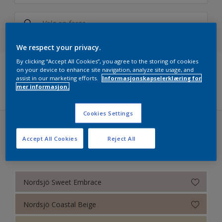
Nordsjö
NCS Index
We respect your privacy.
Nordsjö RAL (Painters)
By clicking “Accept All Cookies”, you agree to the storing of cookies
on your device to enhance site navigation, analyze site usage, and
5051
assist in our marketing efforts.
Informasjonskapselerklæring for
Filters
mer informasjon.
Årets farger 2026 fra Nordsjö – The rhythm of blues
Cookies Settings
Nordsjö True Joy™ – Årets farge 2025
Nordsjö True Joy™ – Årets farge 2025 (30 farger)
Accept All Cookies
Reject All
Ferdigblandet farger
Bold
Colour Futures 2024 - Nordsjö Sweet Embrace™
Colour Futures 2023
Nordsjö Sweet Embrace
Bright Skies™ - Nordsjö Colour of the Year 2022
Nordsjö Coastal Beige
Colour Futures 20