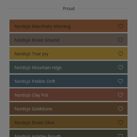
Proud
Nordsjö Macchiato Morning
Nordsjö Brave Ground
Nordsjö True Joy
Nordsjö Mountain ridge
Nordsjö Pebble Drift
Nordsjö Clay Pot
Nordsjö Goldstone
Nordsjö Brave Olive
Nordsjö Holiday Bough