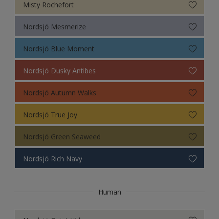
Misty Rochefort
Colour Futures 19
Nordsjö Mesmerize
Colour Futures 18
Nordsjö Blue Moment
Colour Futures 21
Nordsjö Dusky Antibes
Nordsjö Autumn Walks
Nordsjö True Joy
Nordsjö Green Seaweed
Nordsjö Rich Navy
Human