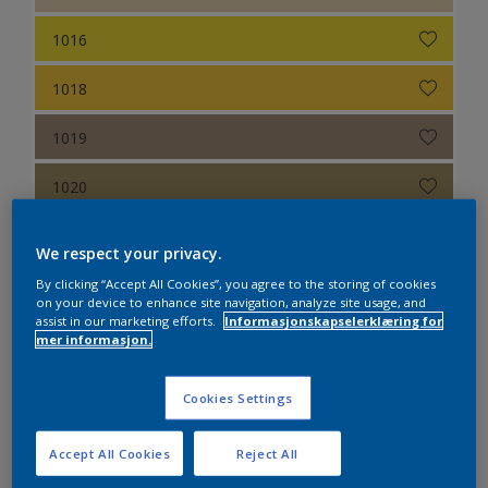
1016
1018
1019
1020
1021
We respect your privacy.
1023
By clicking “Accept All Cookies”, you agree to the storing of cookies
on your device to enhance site navigation, analyze site usage, and
assist in our marketing efforts.
Informasjonskapselerklæring for
1024
mer informasjon.
1027
Cookies Settings
1028
Accept All Cookies
Reject All
1032