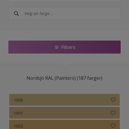
Nordsjö
NCS Index
Nordsjö RAL (Painters)
5051
Filters
Årets farger 2026 fra Nordsjö – The rhythm of blues
Nordsjö True Joy™ – Årets farge 2025
Nordsjö RAL (Painters) (187 farger)
Ferdigblandet farger
Colour Futures 2024 - Nordsjö Sweet Embrace™
1000
Colour Futures 2023
1001
Bright Skies™ - Nordsjö Colour of the Year 2022
1002
Colour Futures 20