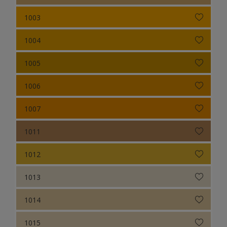
1003
Colour Futures 19
1004
Colour Futures 18
Colour Futures 21
1005
1006
1007
1011
1012
1013
1014
1015