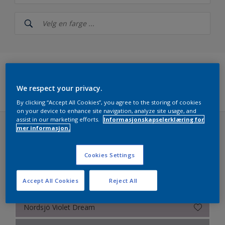
Nordsjö
NCS Index
Nordsjö RAL (Painters)
5051
Filters
We respect your privacy.
Årets farger 2026 fra Nordsjö – The rhythm of blues
By clicking “Accept All Cookies”, you agree to the storing of cookies
on your device to enhance site navigation, analyze site usage, and
assist in our marketing efforts.
Informasjonskapselerklæring for
Nordsjö True Joy™ – Årets farge 2025
mer informasjon.
Colour Futures 2023 (40 farger)
Ferdigblandet farger
LUSH
Cookies Settings
Colour Futures 2024 - Nordsjö Sweet Embrace™
Accept All Cookies
Reject All
Colour Futures 2023
Nordsjö Awakening Feel
Bright Skies™ - Nordsjö Colour of the Year 2022
Nordsjö Violet Dream
Colour Futures 20