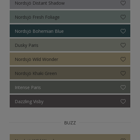
Nordsjö Distant Shadow
Colour Futures 19
Nordsjö Fresh Foliage
Colour Futures 18
Nordsjö Bohemian Blue
Colour Futures 21
Dusky Paris
Nordsjö Wild Wonder
Nordsjö Khaki Green
Intense Paris
Dazzling Visby
BUZZ