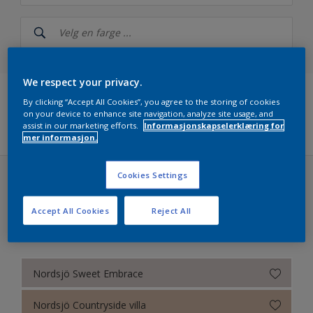
Nordsjö
NCS Index
Nordsjö RAL (Painters)
We respect your privacy.
By clicking “Accept All Cookies”, you agree to the storing of cookies
5051
Filters
on your device to enhance site navigation, analyze site usage, and
assist in our marketing efforts.
Informasjonskapselerklæring for
mer informasjon.
Årets farger 2026 fra Nordsjö – The rhythm of blues
Nordsjö True Joy™ – Årets farge 2025
Cookies Settings
Colour Futures 2024 - Nordsjö Sweet Embrace™ (31
Ferdigblandet farger
farger)
Accept All Cookies
Reject All
Colour Futures 2024 - Nordsjö Sweet Embrace™
A Warm Colour Story
Colour Futures 2023
Nordsjö Sweet Embrace
Bright Skies™ - Nordsjö Colour of the Year 2022
Nordsjö Countryside villa
Colour Futures 20