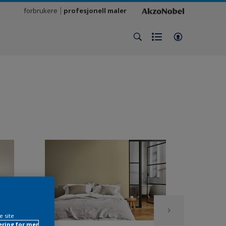
forbrukere
profesjonell maler
e site
ring for mer