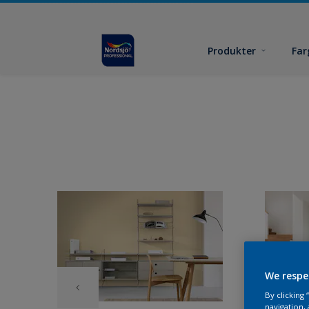
Produkter
Far
We respe
By clicking
navigation, 