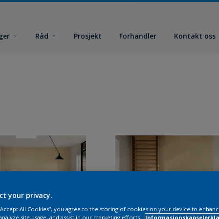
ger
Råd
Prosjekt
Forhandler
Kontakt oss
ct your privacy.
 “Accept All Cookies”, you agree to the storing of cookies on your device to enhanc
analyze site usage, and assist in our marketing efforts.
Informasjonskapselerklæ