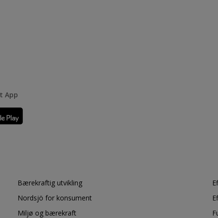
rt App
Bærekraftig utvikling
E
Nordsjö for konsument
E
Miljø og bærekraft
F