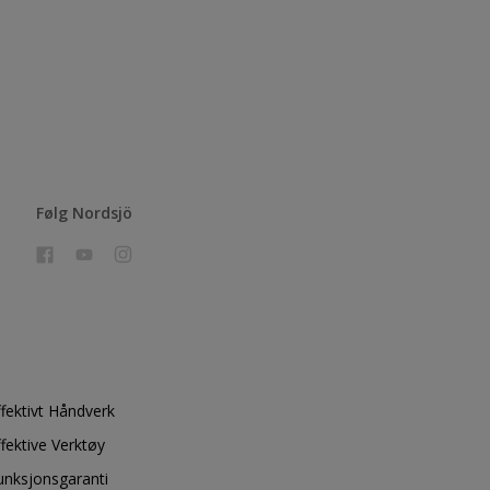
Følg Nordsjö
ffektivt Håndverk
ffektive Verktøy
unksjonsgaranti